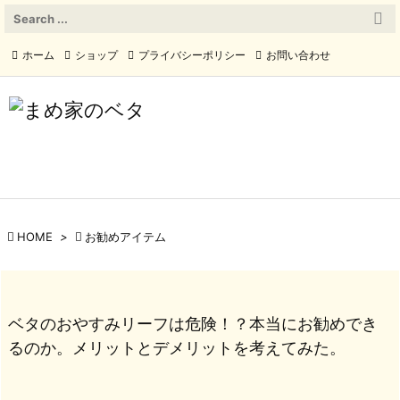

メニュ
ホーム
ショップ
プライバシーポリシー
お問い合わせ

サイド
運営者情報
Twitter

前へ

次へ


HOME
>

お勧めアイテム
検索
ベタのおやすみリーフは危険！？本当にお勧めでき
るのか。メリットとデメリットを考えてみた。