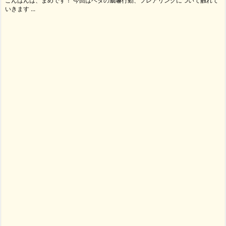
こんばんは、まめです！ 今回はベタの威嚇行動、フレアリングについて触れて
いきます ...