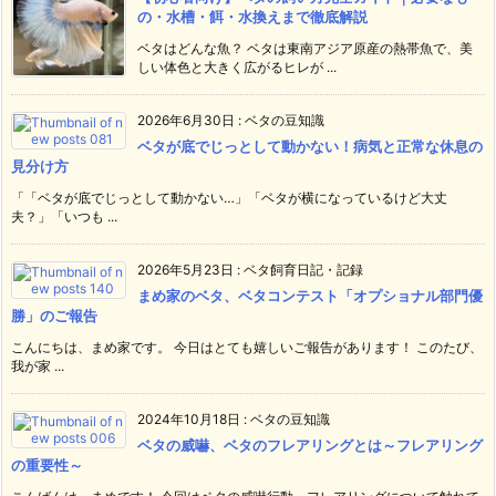
の・水槽・餌・水換えまで徹底解説
ベタはどんな魚？ ベタは東南アジア原産の熱帯魚で、美
しい体色と大きく広がるヒレが ...
2026年6月30日
:
ベタの豆知識
ベタが底でじっとして動かない！病気と正常な休息の
見分け方
「「ベタが底でじっとして動かない…」「ベタが横になっているけど大丈
夫？」「いつも ...
2026年5月23日
:
ベタ飼育日記・記録
まめ家のベタ、ベタコンテスト「オプショナル部門優
勝」のご報告
こんにちは、まめ家です。 今日はとても嬉しいご報告があります！ このたび、
我が家 ...
2024年10月18日
:
ベタの豆知識
ベタの威嚇、ベタのフレアリングとは～フレアリング
の重要性～